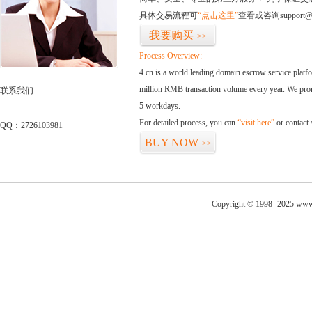
具体交易流程可
“点击这里”
查看或咨询support@
我要购买
>>
Process Overview:
4.cn is a world leading domain escrow service plat
million RMB transaction volume every year. We promi
联系我们
5 workdays.
For detailed process, you can
“visit here”
or contact
QQ：2726103981
BUY NOW
>>
Copyright © 1998 -2025 www.