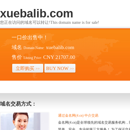
xuebalib.com
您正在访问的域名可以转让!This domain name is for sale!
一口价出售中！
域名
xuebalib.com
Domain Name:
售价
CNY 21707.00
Listing Price:
立即购买
BUY NOW
>>
>>
域名交易方式：
通过金名网(4.cn) 中介交易
金名网(4.cn)是全球领先的域名交易服务机
简单、安全、专业的第三方服务！ 为了保证交